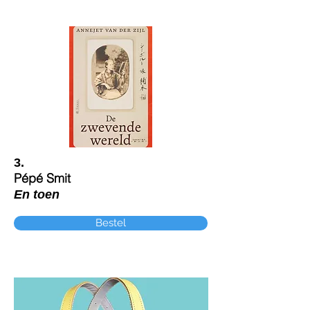
3.
Pépé Smit
En toen
Bestel