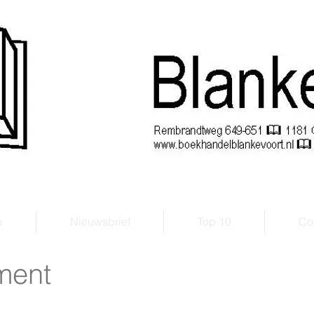
handel Blankevoort
Sinds 1921
n
Nieuwsbrief
Top 10
Con
ment