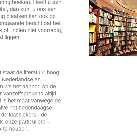
ering boeken. Heeft u een
itel, dan kunt u ons een
ing plaatsen kan ook op
omgaande bericht dat het
 of, indien niet voorradig,
l liggen.
 staat de literatuur hoog
 de Nederlandse en
ren we het aanbod op de
r vanzelfsprekend altijd
l is het maar vanwege de
halve het hedendaagse
 de klassiekers - de
 onze particuliere -
k te houden.