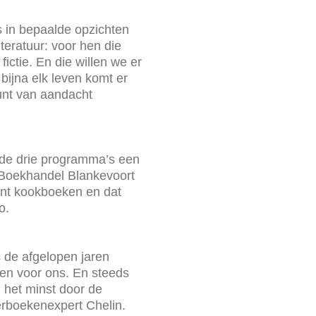
s in bepaalde opzichten
teratuur: voor hen die
fictie. En die willen we er
bijna elk leven komt er
nt van aandacht
 de drie programma’s een
Boekhandel Blankevoort
ent kookboeken en dat
o.
 de afgelopen jaren
den voor ons. En steeds
n het minst door de
rboekenexpert Chelin.