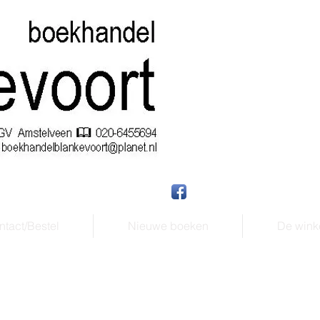
tact/Bestel
Nieuwe boeken
De wink