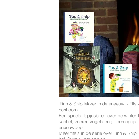
‘Finn & Snip lekker in de sneeuw’
- Elly
eenhoorn
Een speels flapjesboek over de winter. 
kachel, voeren vogels en glijden op ij
sneeuwpop.
Meer titels in de serie over Finn & Sni