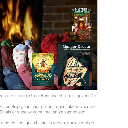
 van der Linden, Greet Bosschaert (ill.) uitgeverij De
Fin en Snip gaan naar buiten, rapen takken voor de
s. En als er sneeuw komt, maken ze samen een
p: zand en zon, gaan blaadjes vegen, spelen met de