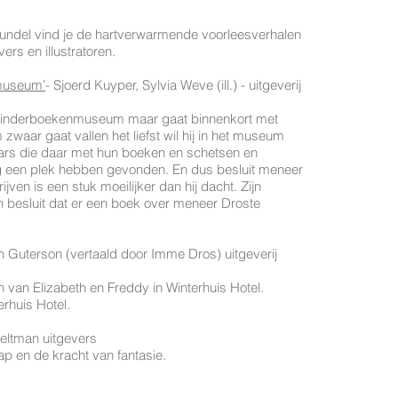
bundel vind je de hartverwarmende voorleesverhalen
ers en illustratoren.
museum’
- Sjoerd Kuyper, Sylvia Weve (ill.) - uitgeverij
 Kinderboekenmuseum maar gaat binnenkort met
zwaar gaat vallen het liefst wil hij in het museum
naars die daar met hun boeken en schetsen en
g een plek hebben gevonden. En dus besluit meneer
jven is een stuk moeilijker dan hij dacht. Zijn
en besluit dat er een boek over meneer Droste
 Guterson (vertaald door Imme Dros) uitgeverij
van Elizabeth en Freddy in Winterhuis Hotel.
erhuis Hotel.
eltman uitgevers
p en de kracht van fantasie.