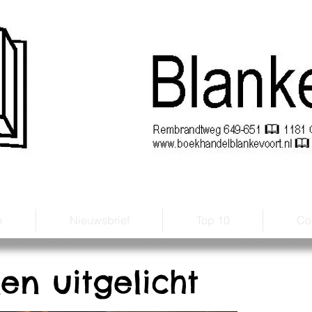
handel Blankevoort
Sinds 1921
n
Nieuwsbrief
Top 10
Con
en uitgelicht