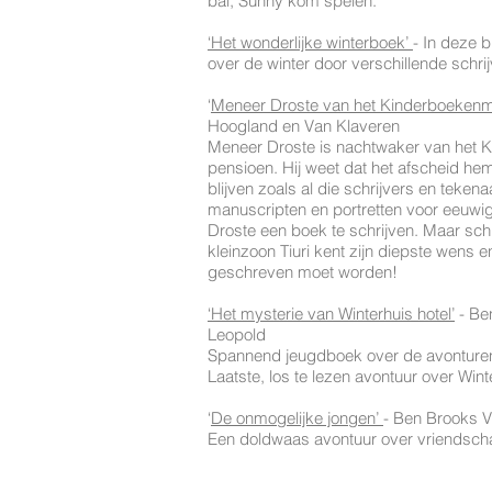
bal, Sunny kom spelen.
‘Het wonderlijke winterboek’
- In deze 
over de winter door verschillende schrijv
‘
Meneer Droste van het Kinderboeken
Hoogland en Van Klaveren
Meneer Droste is nachtwaker van het
pensioen. Hij weet dat het afscheid hem 
blijven zoals al die schrijvers en teke
manuscripten en portretten voor eeuwi
Droste een boek te schrijven. Maar schri
kleinzoon Tiuri kent zijn diepste wens 
geschreven moet worden!
‘Het mysterie van Winterhuis hotel’
- Ben
Leopold
Spannend jeugdboek over de avonturen 
Laatste, los te lezen avontuur over Wint
‘
De onmogelijke jongen’
- Ben Brooks V
Een doldwaas avontuur over vriendscha