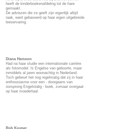
heeft de kinderboekenafdeling tot de hare
gemaakt.
De adviezen die ze geeft zijn eigenlijk altijd
raak, want gebaseerd op haar eigen uitgebreide
leeservaring.
Diana Hemeon
Had na haar studie een internationale carrière
als fotomodel. Is Engelse van geboorte, maar
inmiddels al jaren woonachtig in Nederland.
Toch gebeurt het nog regelmatig dat zij in haar
enthousiasme voor een - doorgaans van
oorsprong Engelstalig - boek, zomaar overgaat
op haar moedertaal.
Rob Kuyper