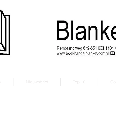
handel Blankevoort
Sinds 1921
n
Nieuwsbrief
Top 10
Con