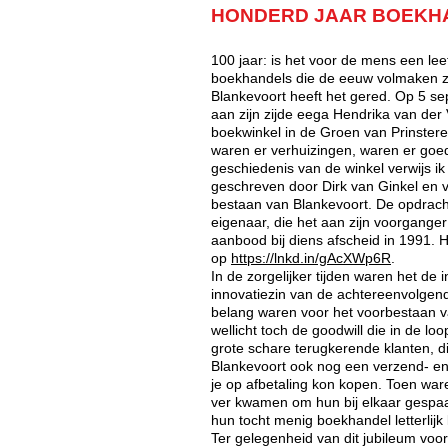
HONDERD JAAR BOEKH
100 jaar: is het voor de mens een leef
boekhandels die de eeuw volmaken z
Blankevoort heeft het gered. Op 5 s
aan zijn zijde eega Hendrika van de
boekwinkel in de Groen van Prinstere
waren er verhuizingen, waren er goed
geschiedenis van de winkel verwijs i
geschreven door Dirk van Ginkel en v
bestaan van Blankevoort. De opdracht
eigenaar, die het aan zijn voorganger
aanbood bij diens afscheid in 1991. He
op
https://lnkd.in/gAcXWp6R
.
In de zorgelijker tijden waren het de 
innovatiezin van de achtereenvolgend
belang waren voor het voorbestaan 
wellicht toch de goodwill die in de l
grote schare terugkerende klanten, die
Blankevoort ook nog een verzend- e
je op afbetaling kon kopen. Toen ware
ver kwamen om hun bij elkaar gespaa
hun tocht menig boekhandel letterlijk l
Ter gelegenheid van dit jubileum voor