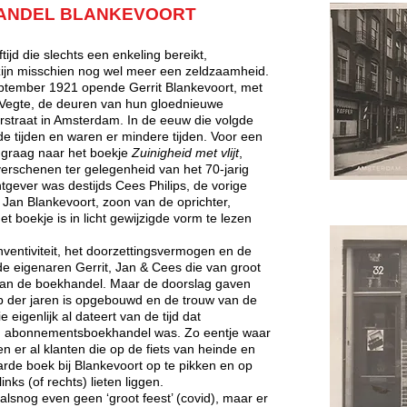
ANDEL BLANKEVOORT
tijd die slechts een enkeling bereikt,
ijn misschien nog wel meer een zeldzaamheid.
eptember 1921 opende Gerrit Blankevoort, met
r Vegte, de deuren van hun gloednieuwe
rstraat in Amsterdam. In de eeuw die volgde
e tijden en waren er mindere tijden. Voor een
k graag naar het boekje
Zuinigheid met vlijt
,
erschenen ter gelegenheid van het 70-jarig
gever was destijds Cees Philips, de vorige
 Jan Blankevoort, zoon van de oprichter,
t boekje is in licht gewijzigde vorm te lezen
inventiviteit, het doorzettingsvermogen en de
e eigenaren Gerrit, Jan & Cees die van groot
van de boekhandel. Maar de doorslag gaven
oop der jaren is opgebouwd en de trouw van de
 eigenlijk al dateert van de tijd dat
n abonnementsboekhandel was. Zo eentje waar
n er al klanten die op de fiets van heinde en
rde boek bij Blankevoort op te pikken en op
inks (of rechts) lieten liggen.
alsnog even geen ‘groot feest’ (covid), maar er