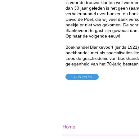
is voor de trouwe klanten wel weer e
dan 30 jaar geleden is het geen (aa
verhalenbundel over boeken en boek
David de Poel, die wij veel dank vers
boekje er niet was gekomen. De schr
Blankevoort te gast zijn geweest dan
Op naar de volgende eeuw!
Boekhandel Blankevoort (sinds 1921) 
boekhandel, met als specialisaties li
Lees de geschiedenis van Boekhandel
gelegenheid van het 70-jarig bestaa
Lees meer
Home